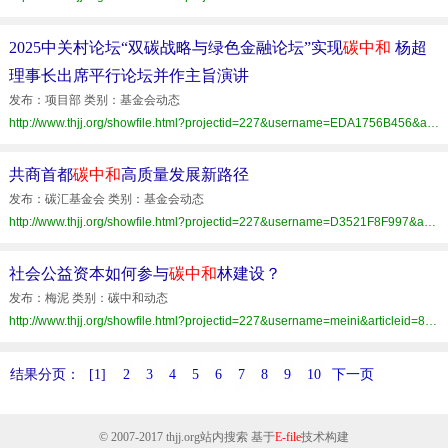
2025中关村论坛“双碳战略与绿色金融论坛”实现
碳中和
杨超
理事长出席平行论坛并作主旨演讲
发布：项目部 类别：基金会动态
http://www.thjj.org/showfile.html?projectid=227&username=EDA1756B456&articleid=28AB6E1EC01B404D8EEBEFCD9B9767C9
共商首都
碳中和
高质量发展新路径
发布：碳汇基金会 类别：基金会动态
http://www.thjj.org/showfile.html?projectid=227&username=D3521F8F997&articleid=1BB4B54C749D46E5AF6CAA10301DF6E7
社会公益资本如何参与
碳中和
林建设？
发布：梅泥 类别：碳中和动态
http://www.thjj.org/showfile.html?projectid=227&username=meini&articleid=8B07C62D16AC4BCEAF60F60D04F769E1
结果分页：
[1]
2
3
4
5
6
7
8
9
10
下一页
© 2007-2017
thjj.org
站内搜索 基于
E-file
技术构建