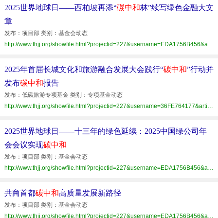
2025世界地球日——西柏坡再添“
碳中和
林”续写绿色金融大文
章
发布：项目部 类别：基金会动态
http://www.thjj.org/showfile.html?projectid=227&username=EDA1756B456&articleid=EA3ADE86C0B3464C93D11B0A0305ED59
2025年首届长城文化和旅游融合发展大会践行“
碳中和
”行动并
发布
碳中和
报告
发布：低碳旅游专项基金 类别：专项基金动态
http://www.thjj.org/showfile.html?projectid=227&username=36FE764177&articleid=6AA53B1AF8D346A5AFA99A152A6AC53E
2025世界地球日——十三年的绿色延续：2025中国绿公司年
会会议实现
碳中和
发布：项目部 类别：基金会动态
http://www.thjj.org/showfile.html?projectid=227&username=EDA1756B456&articleid=386AB385431B466FA948BEE5C8CAB5C9
共商首都
碳中和
高质量发展新路径
发布：项目部 类别：基金会动态
http://www.thjj.org/showfile.html?projectid=227&username=EDA1756B456&articleid=C6B7286244F248FB992C1D7194019813