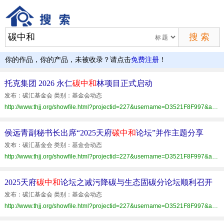
你的作品，你的产品，未被收录？请点击
免费注册
！
托克集团 2026 永仁
碳中和
林项目正式启动
发布：碳汇基金会 类别：基金会动态
http://www.thjj.org/showfile.html?projectid=227&username=D3521F8F997&articleid=4F33404D9BE94A38BB15E28B87137A21
侯远青副秘书长出席“2025天府
碳中和
论坛”并作主题分享
发布：碳汇基金会 类别：基金会动态
http://www.thjj.org/showfile.html?projectid=227&username=D3521F8F997&articleid=F80B064EC94E44448DE2DA7D041A9242
2025天府
碳中和
论坛之减污降碳与生态固碳分论坛顺利召开
发布：碳汇基金会 类别：基金会动态
http://www.thjj.org/showfile.html?projectid=227&username=D3521F8F997&articleid=DC3917A8462144A3ABD4F12DF05AF1BF